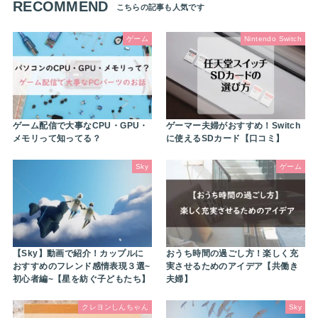
RECOMMEND
ゲーム
Nintendo Switch
ゲーム配信で大事なCPU・GPU・
ゲーマー夫婦がおすすめ！Switch
メモリって知ってる？
に使えるSDカード【口コミ】
Sky
ゲーム
【Sky】動画で紹介！カップルに
おうち時間の過ごし方！楽しく充
おすすめのフレンド感情表現３選~
実させるためのアイデア【共働き
初心者編~【星を紡ぐ子どもたち】
夫婦】
クレヨンしんちゃん
Sky