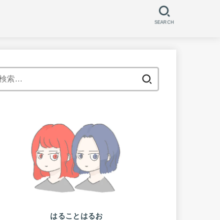
SEARCH
検
索:
はることはるお