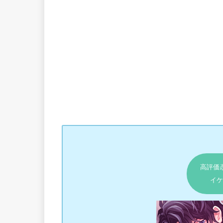
高評価
イケ