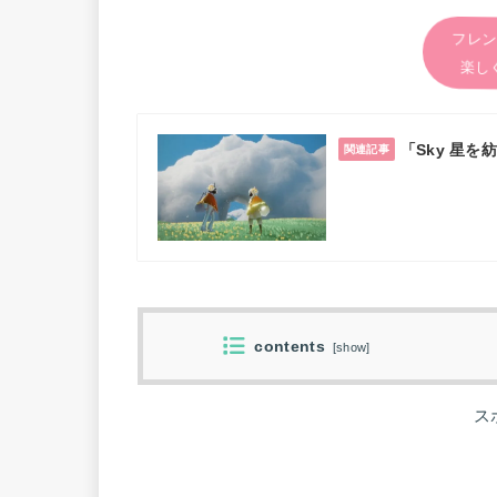
フレン
楽し
「Sky 星
関連記事
contents
[
show
]
ス